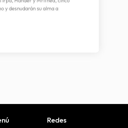
 Tirpa, Hander y Mrithea, cinco
ono y desnudarán su alma a
enú
Redes