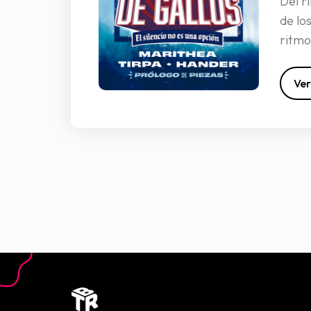
Del r
de lo
ritmo
Ver