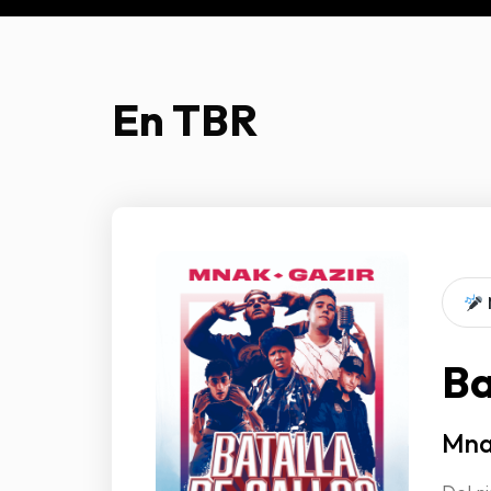
En TBR
Ba
Mna