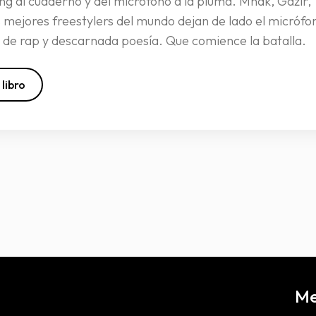
ing al cuaderno y del micrófono a la pluma. Mnak, Gazir,
s mejores freestylers del mundo dejan de lado el micróf
 de rap y descarnada poesía. Que comience la batalla.
 libro
M