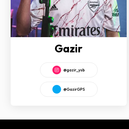
Gazir
@gazir_ysb
@GazirGPS