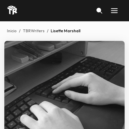
Inicio
/
TBRWriters
/
Lisette Marshall