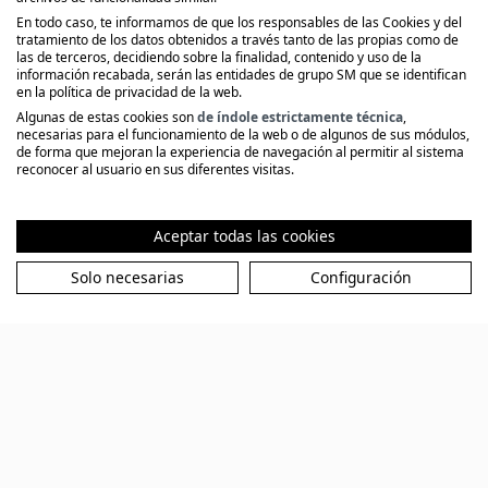
Lisette Marshall
En todo caso, te informamos de que los responsables de las Cookies y del
El plan de Emelin es sencillo: romper las
tratamiento de los datos obtenidos a través tanto de las propias como de
las de terceros, decidiendo sobre la finalidad, contenido y uso de la
ataduras de la Madre y convencer al resto del
información recabada, serán las entidades de grupo SM que se identifican
mundo para que se una a su rebelión. Pero sus
en la política de privacidad de la web.
posibles aliados jamás confiarán en la Muerte
Algunas de estas cookies son
de índole estrictamente técnica
,
Silenciosa... Es hora de buscar nuevos
necesarias para el funcionamiento de la web o de algunos de sus módulos,
de forma que mejoran la experiencia de navegación al permitir al sistema
poderes que los ayuden en su lucha, aunque
reconocer al usuario en sus diferentes visitas.
para ello deban acudir a un continente maldito.
Aceptar todas las cookies
Ver libro
Solo necesarias
Configuración