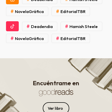
#
#
NovelaGráfica
EditorialTBR
#
#
Deadendia
Hamish Steele
#
#
NovelaGráfica
EditorialTBR
Encuéntrame en
Ver libro