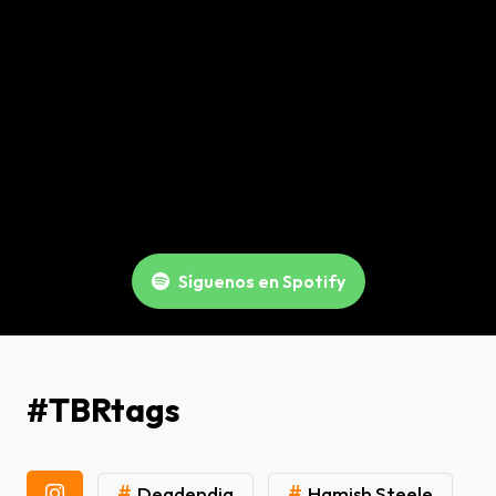
Síguenos en Spotify
#TBRtags
#
#
Deadendia
Hamish Steele