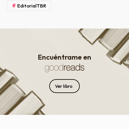
#
EditorialTBR
Encuéntrame en
Ver libro