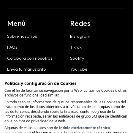
Menú
Redes
Sobre nosotros
Instagram
FAQs
Tiktok
Colabora con nosotros
Spotify
Envía tu manuscrito
YouTube
Dónde comprar
Política y configuración de Cookies
Con el fin de facilitar su navegación por la Web, utilizamos Cookies u otros
Contacto
archivos de funcionalidad similar.
En todo caso, te informamos de que los responsables de las Cookies y del
tratamiento de los datos obtenidos a través tanto de las propias como de
las de terceros, decidiendo sobre la finalidad, contenido y uso de la
información recabada, serán las entidades de grupo SM que se identifican
en la política de privacidad de la web.
Política de Privacidad
Algunas de estas cookies son
de índole estrictamente técnica
,
necesarias para el funcionamiento de la web o de algunos de sus módulos,