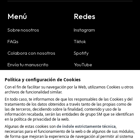
Menú
Redes
Sobre nosotros
Instagram
FAQs
Tiktok
Colabora con nosotros
Spotify
Envía tu manuscrito
YouTube
Dónde comprar
Política y configuración de Cookies
Con el fin de facilitar su navegación por la Web, utilizamos Cookies u otros
Contacto
archivos de funcionalidad similar.
En todo caso, te informamos de que los responsables de las Cookies y del
tratamiento de los datos obtenidos a través tanto de las propias como de
las de terceros, decidiendo sobre la finalidad, contenido y uso de la
información recabada, serán las entidades de grupo SM que se identifican
en la política de privacidad de la web.
Política de Privacidad
Algunas de estas cookies son
de índole estrictamente técnica
,
necesarias para el funcionamiento de la web o de algunos de sus módulos,
Política de cookies
de forma que mejoran la experiencia de navegación al permitir al sistema