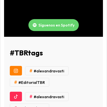
Síguenos en Spotify
#TBRtags
#
#alexandravasti
#
#EditorialTBR
#
#alexandravasti