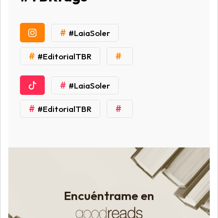
#
#LaiaSoler
#
#
#EditorialTBR
#
#LaiaSoler
#
#
#EditorialTBR
Encuéntrame en