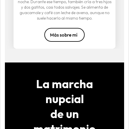
noche. Durante ese tiempo, también cría a tres hijos
y dos gatitos, casi todos salvajes. Se alimenta de
guacamole y café con leche de avena, aunque no
suele hacerlo al mismo tiempo.
Más sobre mí
La marcha
nupcial
de un
matrimonio