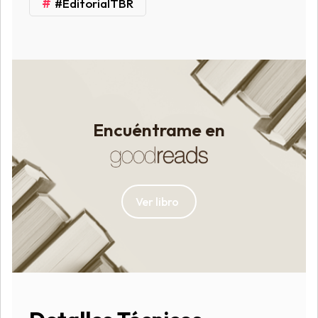
#
#EditorialTBR
Encuéntrame en
Ver libro