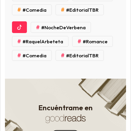
#
#
#Comedia
#EditorialTBR
#
#NocheDeVerbena
#
#
#RaquelArbeteta
#Romance
#
#
#Comedia
#EditorialTBR
Encuéntrame en