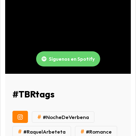
Síguenos en Spotify
#TBRtags
#
#NocheDeVerbena
#
#
#RaquelArbeteta
#Romance