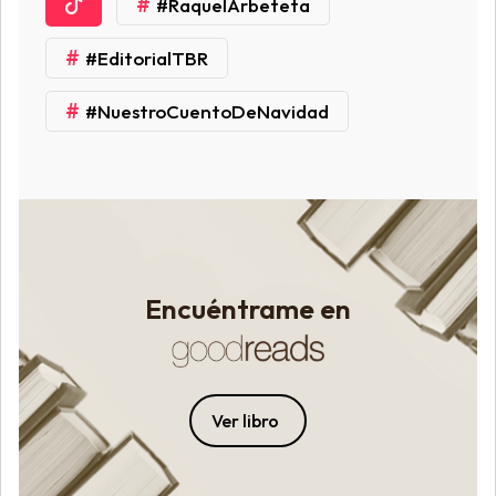
#
#RaquelArbeteta
#
#EditorialTBR
#
#NuestroCuentoDeNavidad
Encuéntrame en
Ver libro