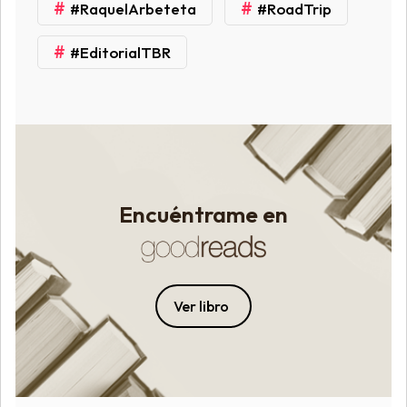
#
#
#RaquelArbeteta
#RoadTrip
#
#EditorialTBR
Encuéntrame en
Ver libro