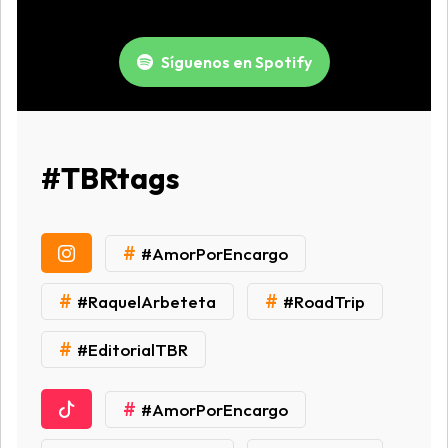
Síguenos en Spotify
#TBRtags
#
#AmorPorEncargo
#
#
#RaquelArbeteta
#RoadTrip
#
#EditorialTBR
#
#AmorPorEncargo