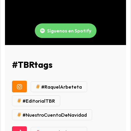
Síguenos en Spotify
#TBRtags
#
#RaquelArbeteta
#
#EditorialTBR
#
#NuestroCuentoDeNavidad