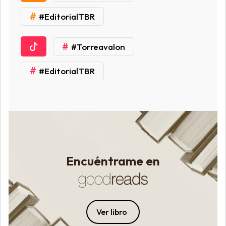
#
#EditorialTBR
#
#Torreavalon
#
#EditorialTBR
Encuéntrame en
Ver libro