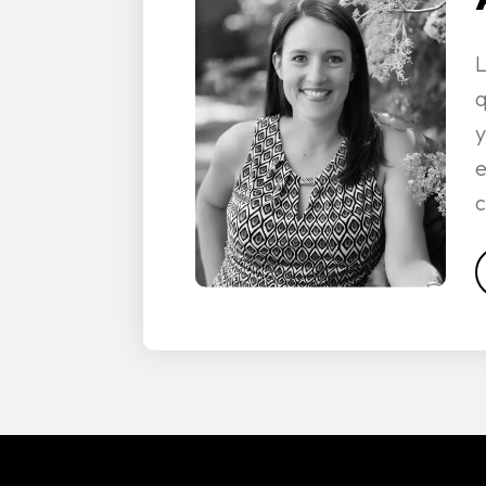
L
q
y
e
c