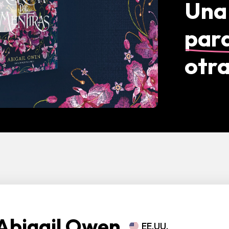
Una
para
otra
Abigail Owen
EE.UU.