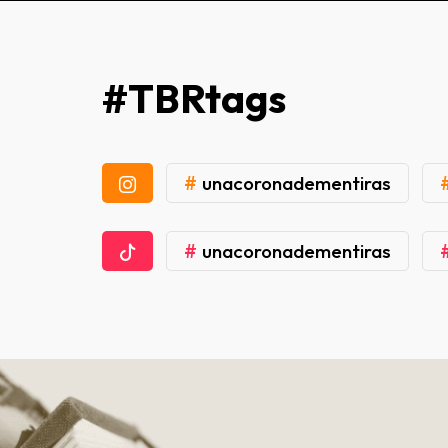
#TBRtags
#
unacoronadementiras
#
unacoronadementiras