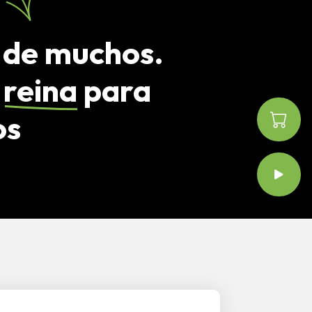
 de muchos.
a
reina
para
os