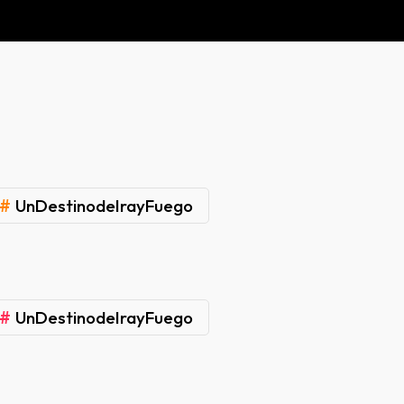
#
UnDestinodeIrayFuego
#
UnDestinodeIrayFuego