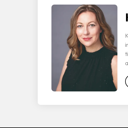
K
i
t
a