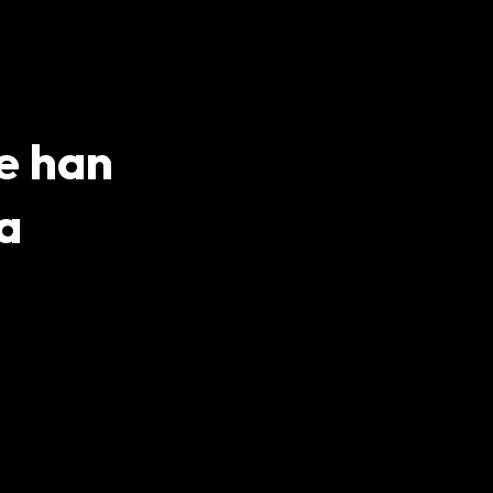
e han
a