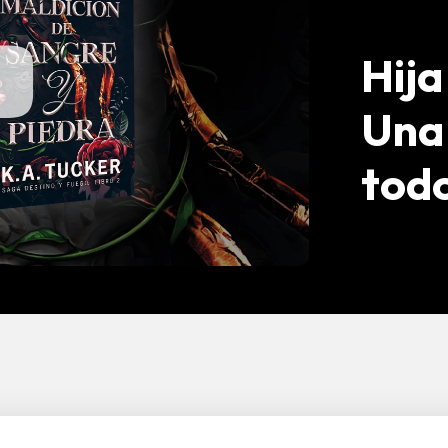
Hija
Un
tod