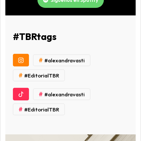
#TBRtags
#
#alexandravasti
#
#EditorialTBR
#
#alexandravasti
#
#EditorialTBR