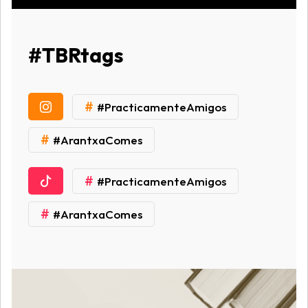
#TBRtags
#
#PracticamenteAmigos
#
#ArantxaComes
#
#PracticamenteAmigos
#
#ArantxaComes