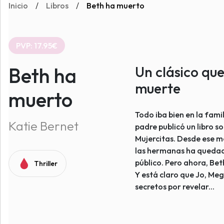
Inicio
/
Libros
/
Beth ha muerto
PVP: 17.95€
Beth ha
Un clásico que
muerte
muerto
Todo iba bien en la fami
Katie Bernet
padre publicó un libro so
Mujercitas. Desde ese m
las hermanas ha quedado
público. Pero ahora, Be
Thriller
Y está claro que Jo, Me
secretos por revelar...