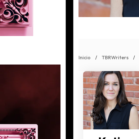
Inicio
/
TBRWriters
/