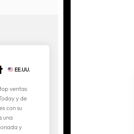
t
EE.UU.
 top ventas
Today y de
es con su
s una
donada y