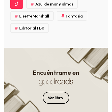
#
Azul de mar y almas
#
#
LisetteMarshall
Fantasía
#
EditorialTBR
Encuéntrame en
Ver libro