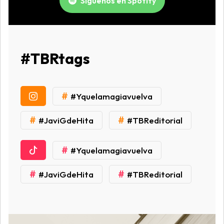
Síguenos en Spotify
#TBRtags
#
#Yquelamagiavuelva
#
#
#JaviGdeHita
#TBReditorial
#
#Yquelamagiavuelva
#
#
#JaviGdeHita
#TBReditorial