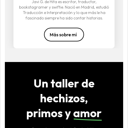
Javi G. de Hita es escritor, traductor,
bookstagramer y swiftie. Nació en Madrid, estudió
Traducción e Interpretación y lo que más le ha
fascinado siempre ha sido contar historias.
Más sobre mí
Un taller de
hechizos,
primos y
amor