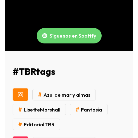
Síguenos en Spotify
#TBRtags
#
Azul de mar y almas
#
#
LisetteMarshall
Fantasía
#
EditorialTBR