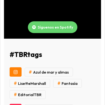
Síguenos en Spotify
#TBRtags
#
Azul de mar y almas
#
#
LisetteMarshall
Fantasía
#
EditorialTBR