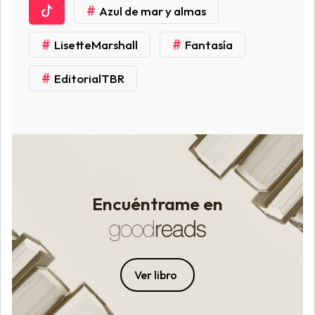
#
Azul de mar y almas
#
#
LisetteMarshall
Fantasía
#
EditorialTBR
Encuéntrame en
Ver libro