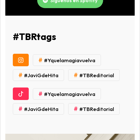
Síguenos en Spotify
#TBRtags
#
#Yquelamagiavuelva
#
#
#JaviGdeHita
#TBReditorial
#
#Yquelamagiavuelva
#
#
#JaviGdeHita
#TBReditorial