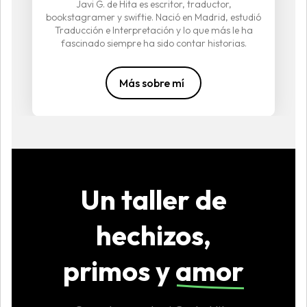
Javi G. de Hita es escritor, traductor,
bookstagramer y swiftie. Nació en Madrid, estudió
Traducción e Interpretación y lo que más le ha
fascinado siempre ha sido contar historias.
Más sobre mí
Un taller de
hechizos,
primos y
amor