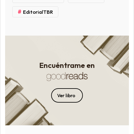
#
EditorialTBR
Encuéntrame en
Ver libro