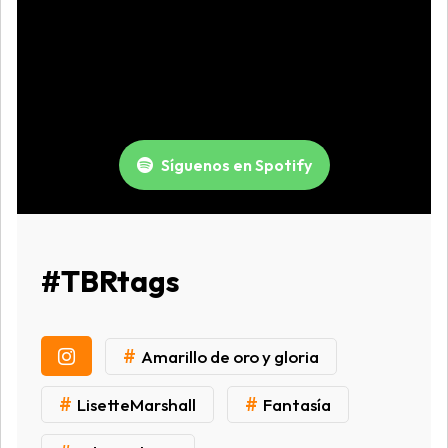
Síguenos en Spotify
#TBRtags
#
Amarillo de oro y gloria
#
#
LisetteMarshall
Fantasía