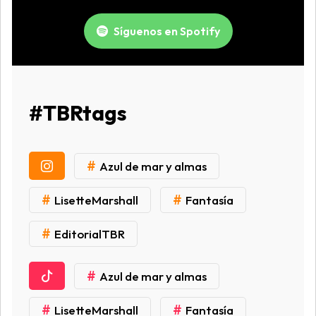
Síguenos en Spotify
#TBRtags
#
Azul de mar y almas
#
#
LisetteMarshall
Fantasía
#
EditorialTBR
#
Azul de mar y almas
#
#
LisetteMarshall
Fantasía