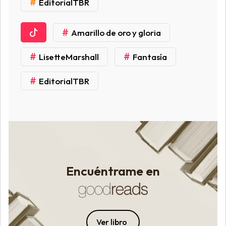
#
EditorialTBR
#
Amarillo de oro y gloria
#
#
LisetteMarshall
Fantasía
#
EditorialTBR
Encuéntrame en
Ver libro